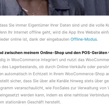
ass Sie immer Eigentümer Ihrer Daten sind und die volle Ko
 Ihr Internet offline geht, wird die App Ihre Website einfa
wieder online ist, dank der eingebauten
Offline-Modus
.
and zwischen meinem Online-Shop und den POS-Geräten 
tändig in WooCommerce integriert und nutzt das WooComme
en des Lagerbestands, ob durch Online-Verkäufe oder persön
en automatisch in Echtzeit in Ihrem WooCommerce-Shop an
 stellt sicher, dass Sie über alle Kanäle hinweg stets über
agramm veranschaulicht, wie FooSales zur Verwaltung von 
eingesetzt werden kann, indem es eine nahtlose Verbindun
m stationären Geschäft herstellt.