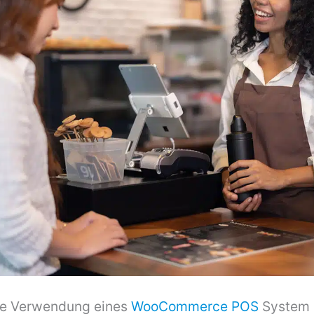
die Verwendung eines
WooCommerce POS
System h