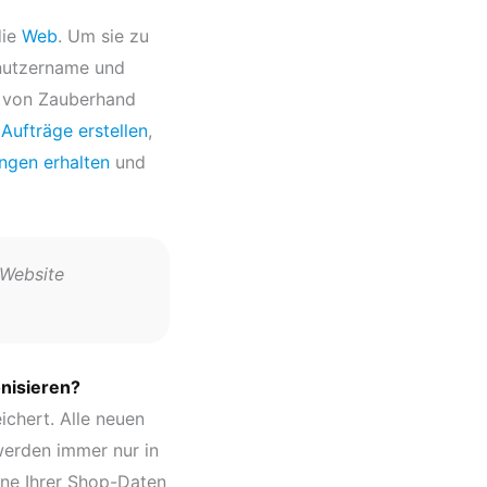
die
Web
. Um sie zu
nutzername und
e von Zauberhand
n
Aufträge erstellen
,
gen erhalten
und
 Website
nisieren?
chert. Alle neuen
werden immer nur in
ne Ihrer Shop-Daten