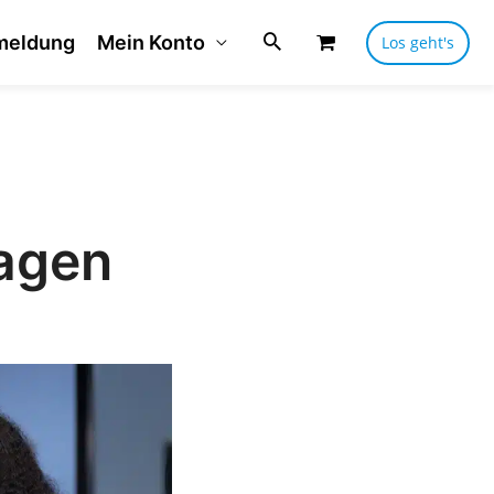
meldung
Mein Konto
Los geht's
agen