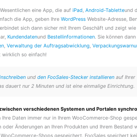
 Wesentlichen eine App, die auf
iPad
,
Android-Tablette
und 
infach die App, geben Ihre
WordPress
Website-Adresse, Be
erbindet sich dann sicher mit Ihrem Geschäft und zeigt wi
tar,
Kundendaten
und
Bestellinformationen
. Sie können dan
en
,
Verwaltung der Auftragsabwicklung
,
Verpackungswarnun
t wirklich so einfach!
inschreiben
und
den FooSales-Stecker installieren
auf Ihrer
as dauert nur 2 Minuten und ist eine einmalige Einrichtung.
 zwischen verschiedenen Systemen und Portalen synchro
 Ihre Daten immer nur in Ihrem WooCommerce-Shop gespei
n oder Änderungen an Ihren Produkten und Ihrem Bestand 
s WooCommerce-Shops gespeichert. FooSales speichert kei